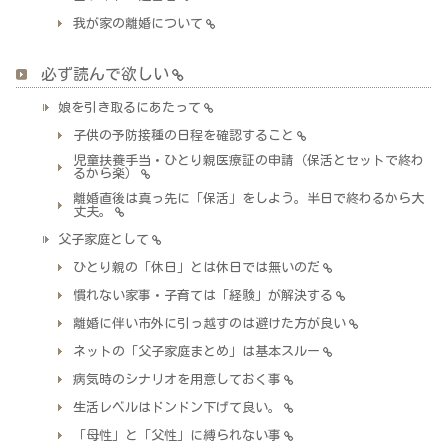
我が家の離婚について
必ず読んで欲しい
娘を引き取るにあたって
子供の予防接種の日程を確認すること
児童扶養手当・ひとり親医療証の申請（保活とセットで終わ
るから楽）
離婚直後は真っ先に「保活」をしよう。半日で終わるから大
丈夫。
父子家庭として
ひとり親の「休日」とは休日では無いのだ
慣れない家事・子育ては「経験」が解決する
離婚に伴い市外に引っ越すのは避けた方が良い
ネットの「父子家庭まとめ」は基本スルー
病気時のシナリオを用意しておく事
生活レベルはドンドン下げて良い。
「母性」と「父性」に縛られない事