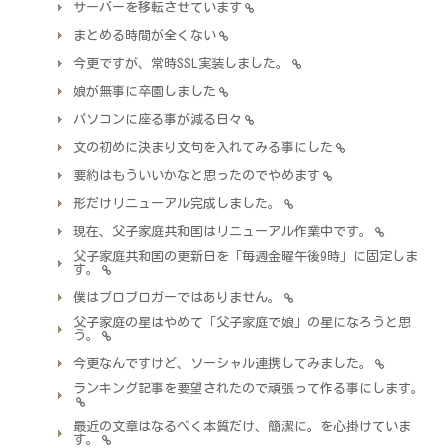
サーバーを移転させています
まとめる時間が全くない
今更ですが、常時SSL実装しました。
娘が無事に卒園しました
パソコンに座る事が減る日々
文の初めに決まり文句を入れてみる事にした
要約はもういいかなと思ったのでやめます
形だけリニューアル完成しました。
現在、父子家庭共和国はリニューアル作業中です。
父子家庭共和国の更新日を「毎週金曜午後9時」に固定しま
す。
僕はプロブロガーではありません。
父子家庭の星はやめて「父子家庭で娘」の星になろうと思
う。
今更なんですけど、ソーシャル連携してみました。
ランキング記事を要望されたので頑張って作る事にします。
最近の文章はなるべく本質だけ、簡潔に。を心掛けていま
す。