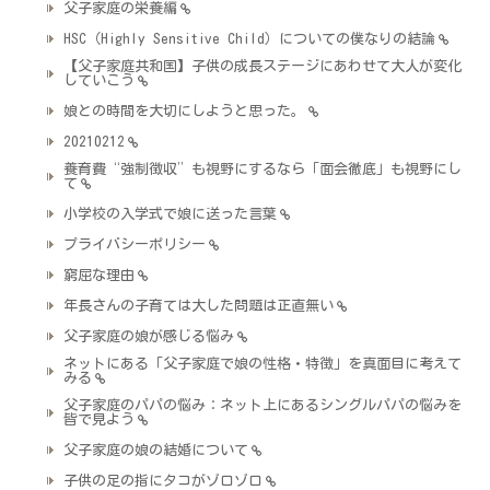
父子家庭の栄養編
HSC（Highly Sensitive Child）についての僕なりの結論
【父子家庭共和国】子供の成長ステージにあわせて大人が変化
していこう
娘との時間を大切にしようと思った。
20210212
養育費“強制徴収”も視野にするなら「面会徹底」も視野にし
て
小学校の入学式で娘に送った言葉
プライバシーポリシー
窮屈な理由
年長さんの子育ては大した問題は正直無い
父子家庭の娘が感じる悩み
ネットにある「父子家庭で娘の性格・特徴」を真面目に考えて
みる
父子家庭のパパの悩み：ネット上にあるシングルパパの悩みを
皆で見よう
父子家庭の娘の結婚について
子供の足の指にタコがゾロゾロ