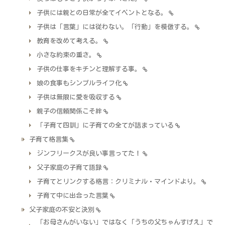
子供には親との日常が全てイベントとなる。
子供は「言葉」には従わない。「行動」を模倣する。
教育を改めて考える。
小さな約束の重さ。
子供の仕事をキチンと理解する事。
娘の食事もシンプルライフ化
子供は無限に愛を吸収する
親子の信頼関係こそ絆
「子育て四訓」に子育ての全てが詰まっている
子育て格言集
ジンフリークスが良い事言ってた！
父子家庭の子育て語録
子育てとリンクする格言：クリミナル・マインドより。
子育て中に出合った言葉
父子家庭の不安と決別
「お母さんがいない」ではなく「うちの父ちゃんすげえ」で