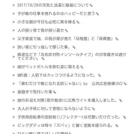
2017/10/26の天気と洗濯と服装について
子が親の仕事を見れるのはハッピーだと思う
小さな頭が今日も必死に策を練る
人の振り見て我が振り直せ
父子家庭で娘、の我が家が見た「幼稚園」と「保育園」
狭い家に引っ越して感じた事。
瞬速などで「左右非対称インソールタイプ」の日常履きは避け
てください。
娘がペットボトルを飲む姿に萌える
娘5歳：人前ではカッコつけるようになった。
「産むだけで親になれる訳じゃない」by 公共広告機構(AC)
歯磨きで気付いた事
娘のお迎え対策(夜の散歩)に広角ライトを導入しました。
大人が子供に対して意地にならないように
子供用自転車の反射板(リフレクター)は可愛いだけだった。
ビッグダディは時々「ズバッ」と響く言葉を綴られる。
ひとり親に見てほしいTV番組