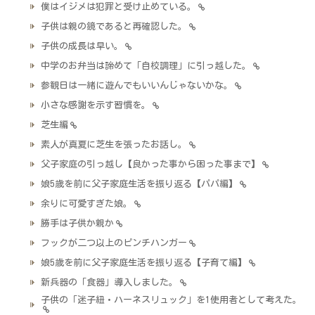
僕はイジメは犯罪と受け止めている。
子供は親の鏡であると再確認した。
子供の成長は早い。
中学のお弁当は諦めて「自校調理」に引っ越した。
参観日は一緒に遊んでもいいんじゃないかな。
小さな感謝を示す習慣を。
芝生編
素人が真夏に芝生を張ったお話し。
父子家庭の引っ越し【良かった事から困った事まで】
娘5歳を前に父子家庭生活を振り返る【パパ編】
余りに可愛すぎた娘。
勝手は子供か親か
フックが二つ以上のピンチハンガー
娘5歳を前に父子家庭生活を振り返る【子育て編】
新兵器の「食器」導入しました。
子供の「迷子紐・ハーネスリュック」を1使用者として考えた。