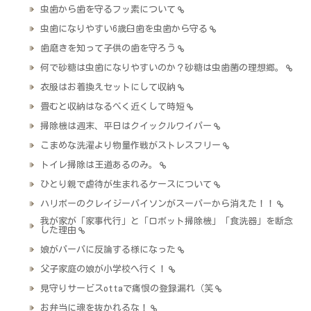
虫歯から歯を守るフッ素について
虫歯になりやすい6歳臼歯を虫歯から守る
歯磨きを知って子供の歯を守ろう
何で砂糖は虫歯になりやすいのか？砂糖は虫歯菌の理想郷。
衣服はお着換えセットにして収納
畳むと収納はなるべく近くして時短
掃除機は週末、平日はクイックルワイパー
こまめな洗濯より物量作戦がストレスフリー
トイレ掃除は王道あるのみ。
ひとり親で虐待が生まれるケースについて
ハリボーのクレイジーパイソンがスーパーから消えた！！
我が家が「家事代行」と「ロボット掃除機」「食洗器」を断念
した理由
娘がパーパに反論する様になった
父子家庭の娘が小学校へ行く！
見守りサービスottaで痛恨の登録漏れ（笑
お弁当に魂を抜かれるな！