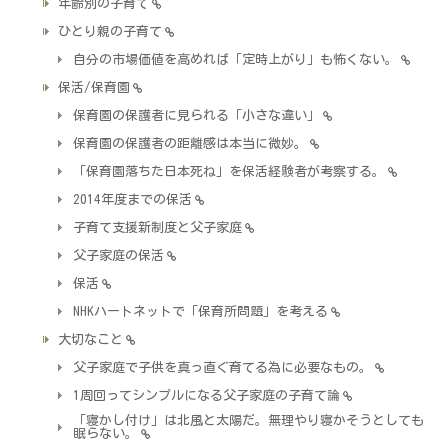
年齢別の子育て
ひとり親の子育て
自分の市場価値を高めれば「定時上がり」も怖くない。
保活/保育園
保育園の保護者に見られる「小さな違い」
保育園の保護者の距離感は本当に微妙。
「保育園落ちた日本死ね」を保活経験者が考察する。
2014年度までの保活
子育て支援新制度と父子家庭
父子家庭の保活
保活
NHKハートネットで「保育所問題」を考える
大切なこと
父子家庭で子供を真っ直ぐ育てる為に必要なもの。
1周回ってシンプルになる父子家庭の子育て論
「寝かし付け」は北風と太陽だ。無理やり寝かそうとしても
眠らない。