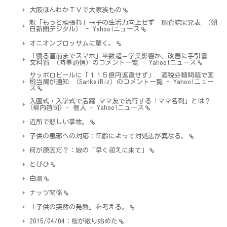
大阪ほんわかＴＶで大家族もの
親「もっと頑張れ」→子の生活力向上せず 調査結果発表 （朝
日新聞デジタル） - Yahoo!ニュース
オニオンブロッサムに驚く。
「寝る直前までスマホ」半数超＝学業影響か、改善に手引書―
文科省 （時事通信）のコメント一覧 - Yahoo!ニュース
サッポロビールに「１１５億円返還せず」 酒税分類問題で国
税当局が通知 （SankeiBiz）のコメント一覧 - Yahoo!ニュー
ス
入園式・入学式で活躍 ママ友で流行する「ママ名刺」とは？
(柳内啓司) - 個人 - Yahoo!ニュース
近所で悲しい事故。
子供の風邪への対応：年齢によって対処法が異なる。
何が原因だ？：娘の「早く迎えに来て」
とびひ
白湯
ナッツ関係
「子供の突然の発熱」を考える。
2015/04/04：桜が散り始めた