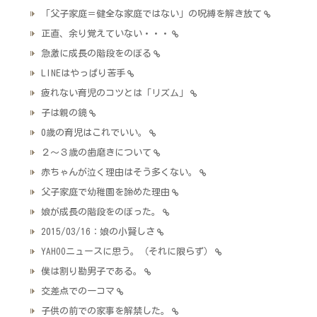
「父子家庭＝健全な家庭ではない」の呪縛を解き放て
正直、余り覚えていない・・・
急激に成長の階段をのぼる
LINEはやっぱり苦手
疲れない育児のコツとは「リズム」
子は親の鏡
0歳の育児はこれでいい。
２～３歳の歯磨きについて
赤ちゃんが泣く理由はそう多くない。
父子家庭で幼稚園を諦めた理由
娘が成長の階段をのぼった。
2015/03/16：娘の小賢しさ
YAHOOニュースに思う。（それに限らず）
僕は割り勘男子である。
交差点での一コマ
子供の前での家事を解禁した。