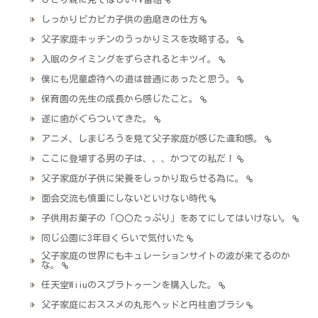
しっかりピカピカ子供の歯磨きの仕方
父子家庭キッチンのうっかりミスを攻略する。
入眠のタイミングをずらされるとキツイ。
僕にも児童虐待への道は普通にあったと思う。
保育園の先生の成長から感じたこと。
遂に歯がぐらついてきた。
アニメ、しまじろうを見て父子家庭が感じた違和感。
ここに登場する男の子は、、、かつての私だ！
父子家庭が子供に栄養をしっかり取らせる為に。
面会交流も慎重にしないといけない時代
子供用お菓子の「〇〇たっぷり」をあてにしてはいけない。
同じ公園に3年目くらいで気付いた
父子家庭の世界にもキュレーションサイトの波が来てるのか
な。
任天堂Wiiuのスプラトゥーンを購入した。
父子家庭におススメの丸形ヘッドと円柱歯ブラシ