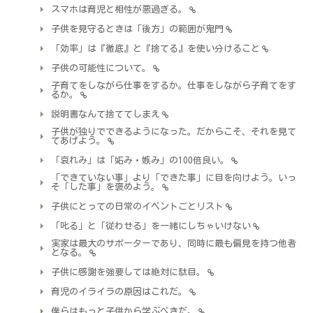
スマホは育児と相性が悪過ぎる。
子供を見守るときは「後方」の範囲が鬼門
「効率」は『徹底』と『捨てる』を使い分けること
子供の可能性について。
子育てをしながら仕事をするか。仕事をしながら子育てをす
るか。
説明書なんて捨ててしまえ
子供が独りでできるようになった。だからこそ、それを見て
てあげよう。
「哀れみ」は「妬み・嫉み」の100倍良い。
「できていない事」より「できた事」に目を向けよう。いっ
そ「した事」を褒めよう。
子供にとっての日常のイベントごとリスト
「叱る」と「従わせる」を一緒にしちゃいけない
実家は最大のサポーターであり、同時に最も偏見を持つ他者
となる。
子供に感謝を強要しては絶対に駄目。
育児のイライラの原因はこれだ。
僕らはもっと子供から学ぶべきだ。