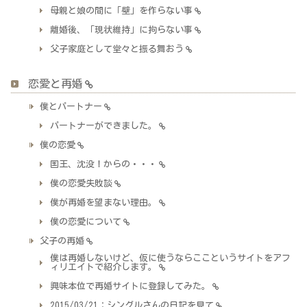
母親と娘の間に「壁」を作らない事
離婚後、「現状維持」に拘らない事
父子家庭として堂々と振る舞おう
恋愛と再婚
僕とパートナー
パートナーができました。
僕の恋愛
国王、沈没！からの・・・
僕の恋愛失敗談
僕が再婚を望まない理由。
僕の恋愛について
父子の再婚
僕は再婚しないけど、仮に使うならここというサイトをアフ
ィリエイトで紹介します。
興味本位で再婚サイトに登録してみた。
2015/03/21：シングルさんの日記を見て