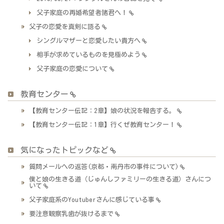
父子家庭の再婚希望者諸君へ！
父子の恋愛を真剣に語る
シングルマザーと恋愛したい貴方へ
相手が求めているものを見極めよう
父子家庭の恋愛について
教育センター
【教育センター伝記：2章】娘の状況を報告する。
【教育センター伝記：1章】行くぜ教育センター！
気になったトピックなど
質問メールへの返答(京都・南丹市の事件について)
僕と娘の生きる道（じゅんしファミリーの生きる道）さんにつ
いて
父子家庭系のYoutuberさんに感じている事
要注意観察乳歯が抜けるまで