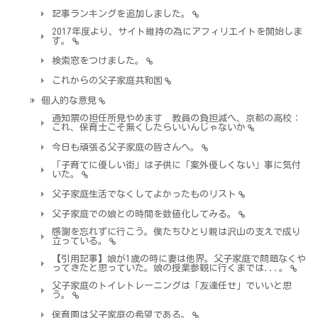
記事ランキングを追加しました。
2017年度より、サイト維持の為にアフィリエイトを開始しま
す。
検索窓をつけました。
これからの父子家庭共和国
個人的な意見
通知票の担任所見やめます 教員の負担減へ、京都の高校：
これ、保育士こそ無くしたらいいんじゃないか
今日も頑張る父子家庭の皆さんへ。
「子育てに優しい街」は子供に「案外優しくない」事に気付
いた。
父子家庭生活でなくしてよかったものリスト
父子家庭での娘との時間を数値化してみる。
感謝を忘れずに行こう。僕たちひとり親は沢山の支えで成り
立っている。
【引用記事】娘が1歳の時に妻は他界。父子家庭で問題なくや
ってきたと思っていた。娘の授業参観に行くまでは...。
父子家庭のトイレトレーニングは「友達任せ」でいいと思
う。
保育園は父子家庭の希望である。