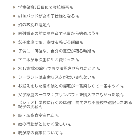
学童保育3日目にて登校拒否
wiiuパッドが女の子仕様となる
娘のお別れ遠足
歯列矯正の前に顎を育てる事から始めよう
父子家庭で娘、幸せを感じる瞬間
子供に「明確な」自分の意思が宿る時期
下二本が永久歯に生え変わった
2017お盆の旅行で再々確認させられたこと
シーラントは虫歯リスクが拭いきれない
お迎えをした後の娘との帰宅が一番楽しくて一番キツイ
父子家庭の一コマ：プリンパフェを購入できなかった娘
【シェア】学校に行くのは週1 前向きな不登校を選択したある
親子の挑戦
続・深夜食堂を見た
娘の行動がとにかく愛しい
我が家の食事について