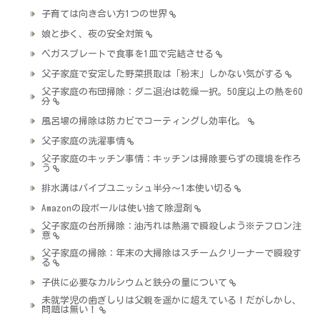
子育ては向き合い方1つの世界
娘と歩く、夜の安全対策
ベガスプレートで食事を1皿で完結させる
父子家庭で安定した野菜摂取は「粉末」しかない気がする
父子家庭の布団掃除：ダニ退治は乾燥一択。50度以上の熱を60
分
風呂場の掃除は防カビでコーティングし効率化。
父子家庭の洗濯事情
父子家庭のキッチン事情：キッチンは掃除要らずの環境を作ろ
う
排水溝はパイプユニッシュ半分～1本使い切る
Amazonの段ボールは使い捨て除湿剤
父子家庭の台所掃除：油汚れは熱湯で瞬殺しよう※テフロン注
意
父子家庭の掃除：年末の大掃除はスチームクリーナーで瞬殺す
る
子供に必要なカルシウムと鉄分の量について
未就学児の歯ぎしりは父親を遥かに超えている！だがしかし、
問題は無い！