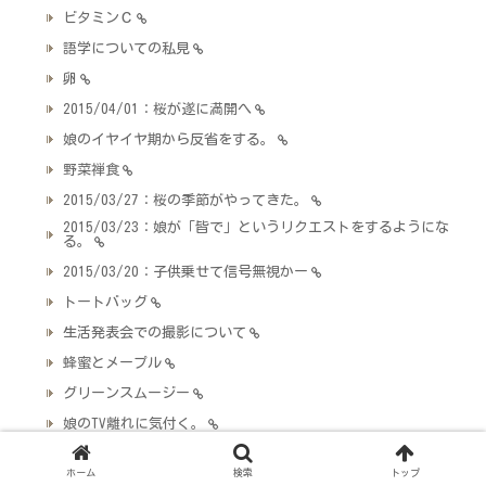
ビタミンＣ
語学についての私見
卵
2015/04/01：桜が遂に満開へ
娘のイヤイヤ期から反省をする。
野菜禅食
2015/03/27：桜の季節がやってきた。
2015/03/23：娘が「皆で」というリクエストをするようにな
る。
2015/03/20：子供乗せて信号無視かー
トートバッグ
生活発表会での撮影について
蜂蜜とメープル
グリーンスムージー
娘のTV離れに気付く。
僕が病気をした時の対処
ホーム
検索
トップ
牛乳