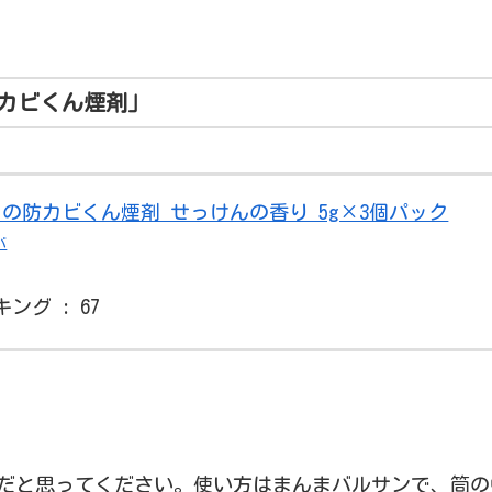
カビくん煙剤」
の防カビくん煙剤 せっけんの香り 5g×3個パック
バ
ング : 67
だと思ってください。使い方はまんまバルサンで、筒の