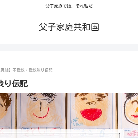
父子家庭で娘、それ私だ
父子家庭共和国
【完結】不登校・登校渋り伝記
渋り伝記